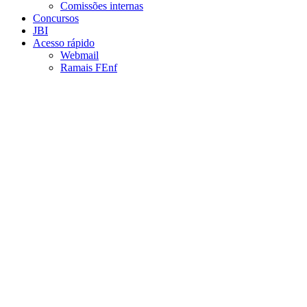
Comissões internas
Concursos
JBI
Acesso rápido
Webmail
Ramais FEnf
Aumentar fonte
Diminuir fonte