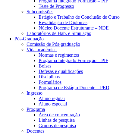
Programa Integrado Formação – PIF
Teste de Progresso
Subcomissões
Estágio e Trabalho de Conclusão de Curso
Revalidação de Diplomas
Núcleo Docente Estruturante – NDE
Laboratórios de Hab. e Simulação
Pós-Graduação
Comissão de Pós-graduação
Vida acadêmica
Normas e regimentos
Programa Integrado Formação – PIF
Bolsas
Defesas e qualificações
Disciplinas
Formulários
Programa de Estágio Docente – PED
Ingresso
Aluno regular
Aluno especial
Programa
Área de concentração
Linhas de pesquisa
Grupos de pesquisa
Docentes