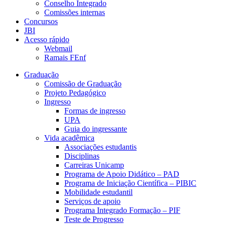
Conselho Integrado
Comissões internas
Concursos
JBI
Acesso rápido
Webmail
Ramais FEnf
Graduação
Comissão de Graduação
Projeto Pedagógico
Ingresso
Formas de ingresso
UPA
Guia do ingressante
Vida acadêmica
Associações estudantis
Disciplinas
Carreiras Unicamp
Programa de Apoio Didático – PAD
Programa de Iniciação Científica – PIBIC
Mobilidade estudantil
Serviços de apoio
Programa Integrado Formação – PIF
Teste de Progresso