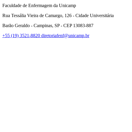
Faculdade de Enfermagem da Unicamp
Rua Tessália Vieira de Camargo, 126 - Cidade Universitária
Barão Geraldo - Campinas, SP - CEP 13083-887
+55 (19) 3521-8820
diretoriafenf@unicamp.br
Link para o Facebook
Link para o Instagram
Link para o Youtube