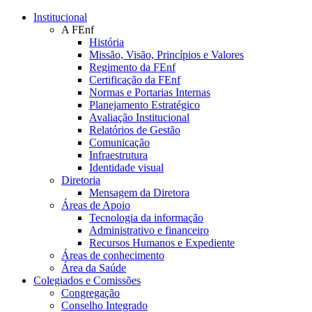
Conteúdo principal
Menu principal
Rodapé
Institucional
A FEnf
História
Missão, Visão, Princípios e Valores
Regimento da FEnf
Certificação da FEnf
Normas e Portarias Internas
Planejamento Estratégico
Avaliação Institucional
Relatórios de Gestão
Comunicação
Infraestrutura
Identidade visual
Diretoria
Mensagem da Diretora
Áreas de Apoio
Tecnologia da informação
Administrativo e financeiro
Recursos Humanos e Expediente
Áreas de conhecimento
Área da Saúde
Colegiados e Comissões
Congregação
Conselho Integrado