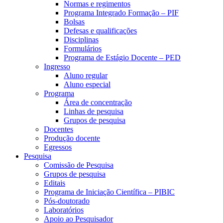
Normas e regimentos
Programa Integrado Formação – PIF
Bolsas
Defesas e qualificações
Disciplinas
Formulários
Programa de Estágio Docente – PED
Ingresso
Aluno regular
Aluno especial
Programa
Área de concentração
Linhas de pesquisa
Grupos de pesquisa
Docentes
Produção docente
Egressos
Pesquisa
Comissão de Pesquisa
Grupos de pesquisa
Editais
Programa de Iniciação Científica – PIBIC
Pós-doutorado
Laboratórios
Apoio ao Pesquisador