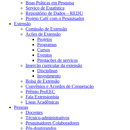
Boas Práticas em Pesquisa
Serviço de Estatística
Repositório de Dados – REDU
Projeto Café com o Pesquisador
Extensão
Comissão de Extensão
Ações de Extensão
Projetos
Programas
Cursos
Eventos
Prestações de serviços
Inserção curricular da extensão
Disciplinas
Investimento
Bolsa de Extensão
Convênios e Acordos de Cooperação
Prêmio ProEEC
Fala Extensionista
Ligas Acadêmicas
Pessoas
Docentes
Técnico-administrativos
Pesquisadores Colaboradores
Pós-doutorandos