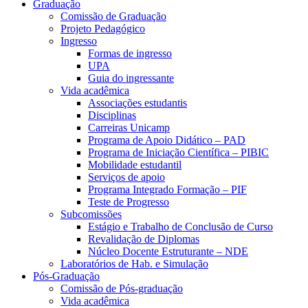
Graduação
Comissão de Graduação
Projeto Pedagógico
Ingresso
Formas de ingresso
UPA
Guia do ingressante
Vida acadêmica
Associações estudantis
Disciplinas
Carreiras Unicamp
Programa de Apoio Didático – PAD
Programa de Iniciação Científica – PIBIC
Mobilidade estudantil
Serviços de apoio
Programa Integrado Formação – PIF
Teste de Progresso
Subcomissões
Estágio e Trabalho de Conclusão de Curso
Revalidação de Diplomas
Núcleo Docente Estruturante – NDE
Laboratórios de Hab. e Simulação
Pós-Graduação
Comissão de Pós-graduação
Vida acadêmica