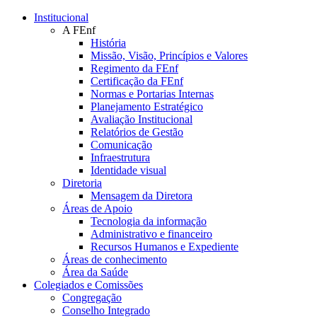
Conteúdo principal
Menu principal
Rodapé
Institucional
A FEnf
História
Missão, Visão, Princípios e Valores
Regimento da FEnf
Certificação da FEnf
Normas e Portarias Internas
Planejamento Estratégico
Avaliação Institucional
Relatórios de Gestão
Comunicação
Infraestrutura
Identidade visual
Diretoria
Mensagem da Diretora
Áreas de Apoio
Tecnologia da informação
Administrativo e financeiro
Recursos Humanos e Expediente
Áreas de conhecimento
Área da Saúde
Colegiados e Comissões
Congregação
Conselho Integrado