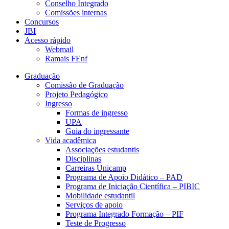
Conselho Integrado
Comissões internas
Concursos
JBI
Acesso rápido
Webmail
Ramais FEnf
Graduação
Comissão de Graduação
Projeto Pedagógico
Ingresso
Formas de ingresso
UPA
Guia do ingressante
Vida acadêmica
Associações estudantis
Disciplinas
Carreiras Unicamp
Programa de Apoio Didático – PAD
Programa de Iniciação Científica – PIBIC
Mobilidade estudantil
Serviços de apoio
Programa Integrado Formação – PIF
Teste de Progresso