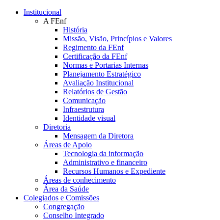
Conteúdo principal
Menu principal
Rodapé
Institucional
A FEnf
História
Missão, Visão, Princípios e Valores
Regimento da FEnf
Certificação da FEnf
Normas e Portarias Internas
Planejamento Estratégico
Avaliação Institucional
Relatórios de Gestão
Comunicação
Infraestrutura
Identidade visual
Diretoria
Mensagem da Diretora
Áreas de Apoio
Tecnologia da informação
Administrativo e financeiro
Recursos Humanos e Expediente
Áreas de conhecimento
Área da Saúde
Colegiados e Comissões
Congregação
Conselho Integrado