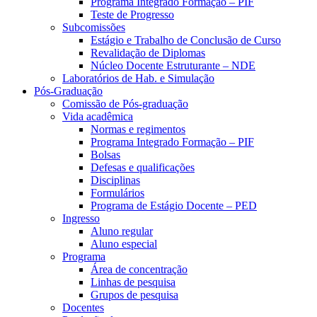
Programa Integrado Formação – PIF
Teste de Progresso
Subcomissões
Estágio e Trabalho de Conclusão de Curso
Revalidação de Diplomas
Núcleo Docente Estruturante – NDE
Laboratórios de Hab. e Simulação
Pós-Graduação
Comissão de Pós-graduação
Vida acadêmica
Normas e regimentos
Programa Integrado Formação – PIF
Bolsas
Defesas e qualificações
Disciplinas
Formulários
Programa de Estágio Docente – PED
Ingresso
Aluno regular
Aluno especial
Programa
Área de concentração
Linhas de pesquisa
Grupos de pesquisa
Docentes