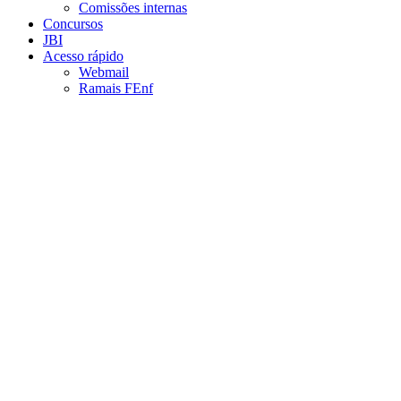
Comissões internas
Concursos
JBI
Acesso rápido
Webmail
Ramais FEnf
Aumentar fonte
Diminuir fonte