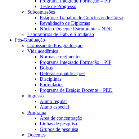
Programa Integrado Formação – PIF
Teste de Progresso
Subcomissões
Estágio e Trabalho de Conclusão de Curso
Revalidação de Diplomas
Núcleo Docente Estruturante – NDE
Laboratórios de Hab. e Simulação
Pós-Graduação
Comissão de Pós-graduação
Vida acadêmica
Normas e regimentos
Programa Integrado Formação – PIF
Bolsas
Defesas e qualificações
Disciplinas
Formulários
Programa de Estágio Docente – PED
Ingresso
Aluno regular
Aluno especial
Programa
Área de concentração
Linhas de pesquisa
Grupos de pesquisa
Docentes