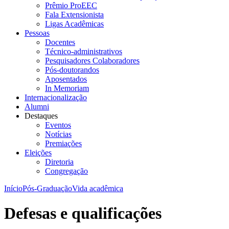
Prêmio ProEEC
Fala Extensionista
Ligas Acadêmicas
Pessoas
Docentes
Técnico-administrativos
Pesquisadores Colaboradores
Pós-doutorandos
Aposentados
In Memoriam
Internacionalização
Alumni
Destaques
Eventos
Notícias
Premiações
Eleições
Diretoria
Congregação
Início
Pós-Graduação
Vida acadêmica
Defesas e qualificações