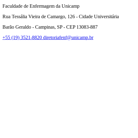
Faculdade de Enfermagem da Unicamp
Rua Tessália Vieira de Camargo, 126 - Cidade Universitária
Barão Geraldo - Campinas, SP - CEP 13083-887
+55 (19) 3521-8820
diretoriafenf@unicamp.br
Link para o Facebook
Link para o Instagram
Link para o Youtube