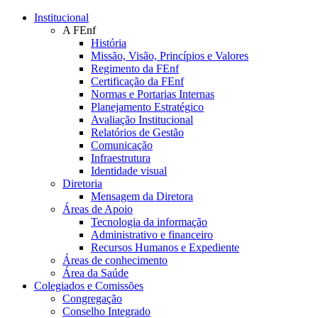
Conteúdo principal
Menu principal
Rodapé
Institucional
A FEnf
História
Missão, Visão, Princípios e Valores
Regimento da FEnf
Certificação da FEnf
Normas e Portarias Internas
Planejamento Estratégico
Avaliação Institucional
Relatórios de Gestão
Comunicação
Infraestrutura
Identidade visual
Diretoria
Mensagem da Diretora
Áreas de Apoio
Tecnologia da informação
Administrativo e financeiro
Recursos Humanos e Expediente
Áreas de conhecimento
Área da Saúde
Colegiados e Comissões
Congregação
Conselho Integrado