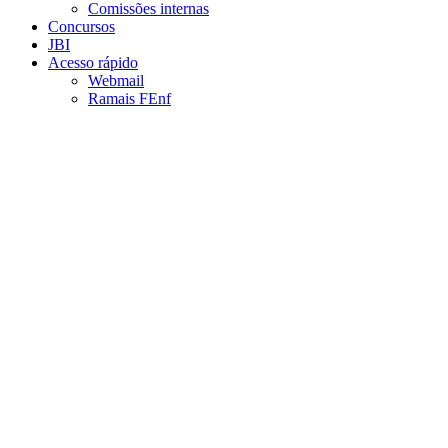
Comissões internas
Concursos
JBI
Acesso rápido
Webmail
Ramais FEnf
Aumentar fonte
Diminuir fonte