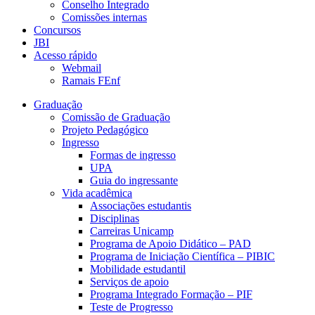
Conselho Integrado
Comissões internas
Concursos
JBI
Acesso rápido
Webmail
Ramais FEnf
Graduação
Comissão de Graduação
Projeto Pedagógico
Ingresso
Formas de ingresso
UPA
Guia do ingressante
Vida acadêmica
Associações estudantis
Disciplinas
Carreiras Unicamp
Programa de Apoio Didático – PAD
Programa de Iniciação Científica – PIBIC
Mobilidade estudantil
Serviços de apoio
Programa Integrado Formação – PIF
Teste de Progresso