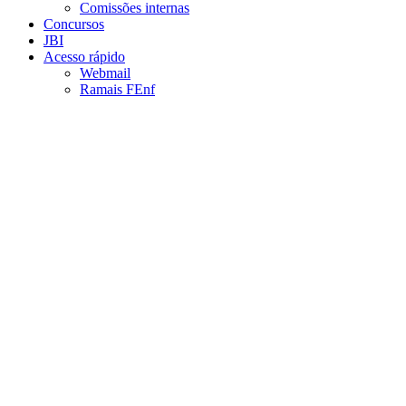
Comissões internas
Concursos
JBI
Acesso rápido
Webmail
Ramais FEnf
Aumentar fonte
Diminuir fonte