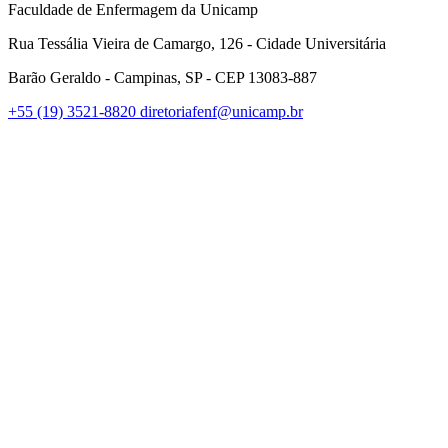
Faculdade de Enfermagem da Unicamp
Rua Tessália Vieira de Camargo, 126 - Cidade Universitária
Barão Geraldo - Campinas, SP - CEP 13083-887
+55 (19) 3521-8820
diretoriafenf@unicamp.br
Link para o Facebook
Link para o Instagram
Link para o Youtube