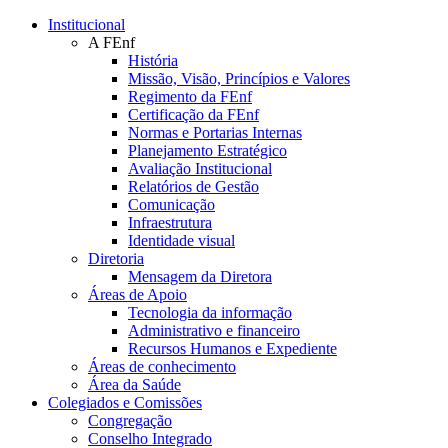
Conteúdo principal
Menu principal
Rodapé
Institucional
A FEnf
História
Missão, Visão, Princípios e Valores
Regimento da FEnf
Certificação da FEnf
Normas e Portarias Internas
Planejamento Estratégico
Avaliação Institucional
Relatórios de Gestão
Comunicação
Infraestrutura
Identidade visual
Diretoria
Mensagem da Diretora
Áreas de Apoio
Tecnologia da informação
Administrativo e financeiro
Recursos Humanos e Expediente
Áreas de conhecimento
Área da Saúde
Colegiados e Comissões
Congregação
Conselho Integrado