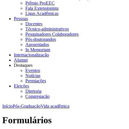
Prêmio ProEEC
Fala Extensionista
Ligas Acadêmicas
Pessoas
Docentes
Técnico-administrativos
Pesquisadores Colaboradores
Pós-doutorandos
Aposentados
In Memoriam
Internacionalização
Alumni
Destaques
Eventos
Notícias
Premiações
Eleições
Diretoria
Congregação
Início
Pós-Graduação
Vida acadêmica
Formulários