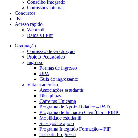
Conselho Integrado
Comissões internas
Concursos
JBI
Acesso rápido
Webmail
Ramais FEnf
Graduação
Comissão de Graduação
Projeto Pedagógico
Ingresso
Formas de ingresso
UPA
Guia do ingressante
Vida acadêmica
Associações estudantis
Disciplinas
Carreiras Unicamp
Programa de Apoio Didático – PAD
Programa de Iniciação Científica – PIBIC
Mobilidade estudantil
Serviços de apoio
Programa Integrado Formação – PIF
Teste de Progresso