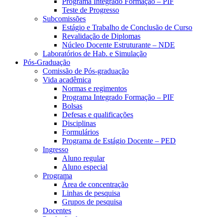
Programa Integrado Formação – PIF
Teste de Progresso
Subcomissões
Estágio e Trabalho de Conclusão de Curso
Revalidação de Diplomas
Núcleo Docente Estruturante – NDE
Laboratórios de Hab. e Simulação
Pós-Graduação
Comissão de Pós-graduação
Vida acadêmica
Normas e regimentos
Programa Integrado Formação – PIF
Bolsas
Defesas e qualificações
Disciplinas
Formulários
Programa de Estágio Docente – PED
Ingresso
Aluno regular
Aluno especial
Programa
Área de concentração
Linhas de pesquisa
Grupos de pesquisa
Docentes