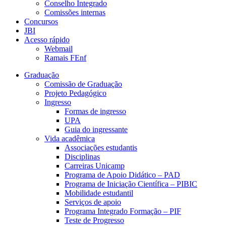
Conselho Integrado
Comissões internas
Concursos
JBI
Acesso rápido
Webmail
Ramais FEnf
Graduação
Comissão de Graduação
Projeto Pedagógico
Ingresso
Formas de ingresso
UPA
Guia do ingressante
Vida acadêmica
Associações estudantis
Disciplinas
Carreiras Unicamp
Programa de Apoio Didático – PAD
Programa de Iniciação Científica – PIBIC
Mobilidade estudantil
Serviços de apoio
Programa Integrado Formação – PIF
Teste de Progresso