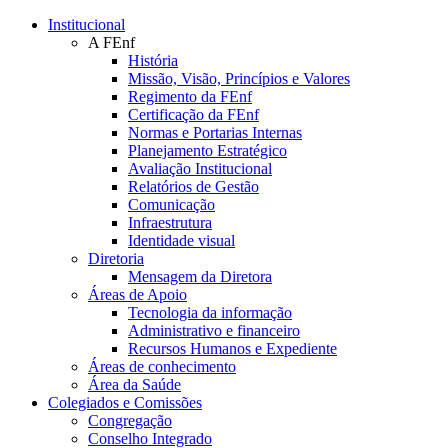
Conteúdo principal
Menu principal
Rodapé
Institucional
A FEnf
História
Missão, Visão, Princípios e Valores
Regimento da FEnf
Certificação da FEnf
Normas e Portarias Internas
Planejamento Estratégico
Avaliação Institucional
Relatórios de Gestão
Comunicação
Infraestrutura
Identidade visual
Diretoria
Mensagem da Diretora
Áreas de Apoio
Tecnologia da informação
Administrativo e financeiro
Recursos Humanos e Expediente
Áreas de conhecimento
Área da Saúde
Colegiados e Comissões
Congregação
Conselho Integrado