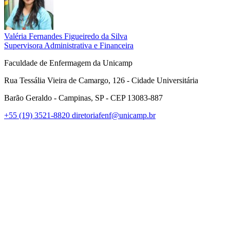
Valéria Fernandes Figueiredo da Silva
Supervisora Administrativa e Financeira
Faculdade de Enfermagem da Unicamp
Rua Tessália Vieira de Camargo, 126 - Cidade Universitária
Barão Geraldo - Campinas, SP - CEP 13083-887
+55 (19) 3521-8820
diretoriafenf@unicamp.br
Link para o Facebook
Link para o Instagram