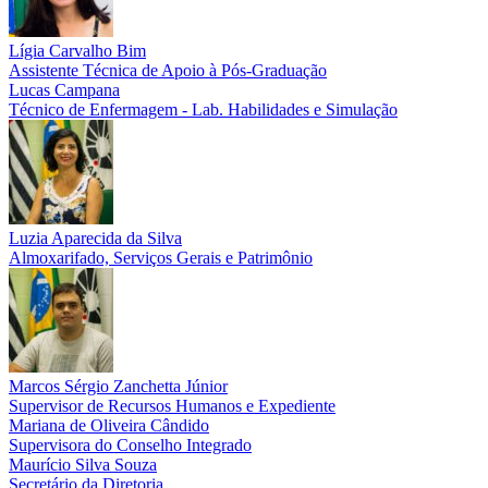
Lígia Carvalho Bim
Assistente Técnica de Apoio à Pós-Graduação
Lucas Campana
Técnico de Enfermagem - Lab. Habilidades e Simulação
Luzia Aparecida da Silva
Almoxarifado, Serviços Gerais e Patrimônio
Marcos Sérgio Zanchetta Júnior
Supervisor de Recursos Humanos e Expediente
Mariana de Oliveira Cândido
Supervisora do Conselho Integrado
Maurício Silva Souza
Secretário da Diretoria