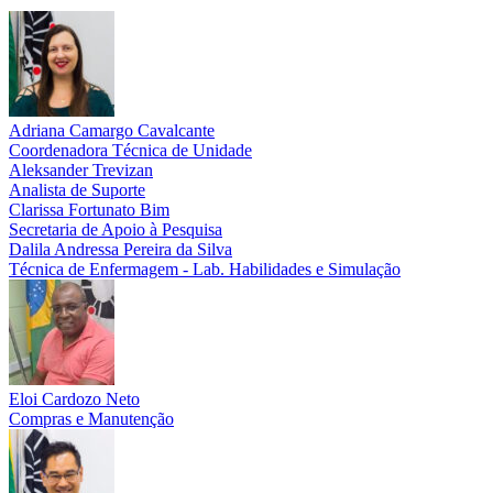
Adriana Camargo Cavalcante
Coordenadora Técnica de Unidade
Aleksander Trevizan
Analista de Suporte
Clarissa Fortunato Bim
Secretaria de Apoio à Pesquisa
Dalila Andressa Pereira da Silva
Técnica de Enfermagem - Lab. Habilidades e Simulação
Eloi Cardozo Neto
Compras e Manutenção