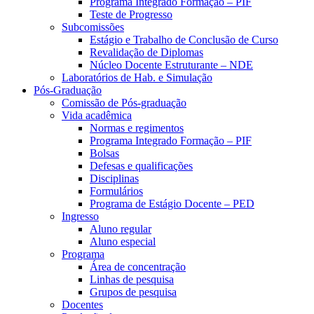
Programa Integrado Formação – PIF
Teste de Progresso
Subcomissões
Estágio e Trabalho de Conclusão de Curso
Revalidação de Diplomas
Núcleo Docente Estruturante – NDE
Laboratórios de Hab. e Simulação
Pós-Graduação
Comissão de Pós-graduação
Vida acadêmica
Normas e regimentos
Programa Integrado Formação – PIF
Bolsas
Defesas e qualificações
Disciplinas
Formulários
Programa de Estágio Docente – PED
Ingresso
Aluno regular
Aluno especial
Programa
Área de concentração
Linhas de pesquisa
Grupos de pesquisa
Docentes