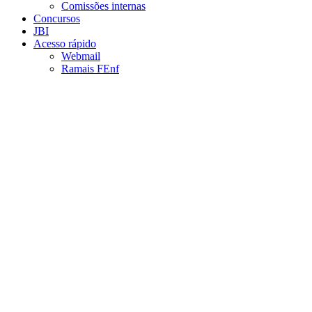
Comissões internas
Concursos
JBI
Acesso rápido
Webmail
Ramais FEnf
Aumentar fonte
Diminuir fonte