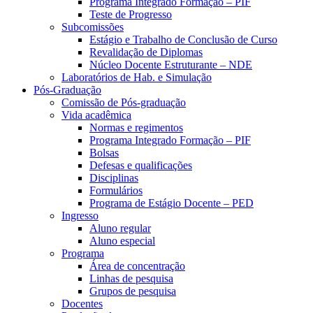
Programa Integrado Formação – PIF
Teste de Progresso
Subcomissões
Estágio e Trabalho de Conclusão de Curso
Revalidação de Diplomas
Núcleo Docente Estruturante – NDE
Laboratórios de Hab. e Simulação
Pós-Graduação
Comissão de Pós-graduação
Vida acadêmica
Normas e regimentos
Programa Integrado Formação – PIF
Bolsas
Defesas e qualificações
Disciplinas
Formulários
Programa de Estágio Docente – PED
Ingresso
Aluno regular
Aluno especial
Programa
Área de concentração
Linhas de pesquisa
Grupos de pesquisa
Docentes