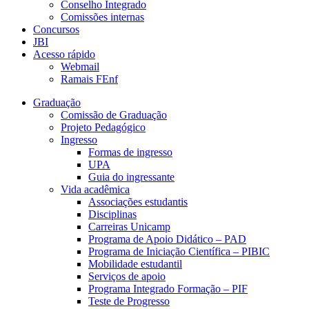
Conselho Integrado
Comissões internas
Concursos
JBI
Acesso rápido
Webmail
Ramais FEnf
Graduação
Comissão de Graduação
Projeto Pedagógico
Ingresso
Formas de ingresso
UPA
Guia do ingressante
Vida acadêmica
Associações estudantis
Disciplinas
Carreiras Unicamp
Programa de Apoio Didático – PAD
Programa de Iniciação Científica – PIBIC
Mobilidade estudantil
Serviços de apoio
Programa Integrado Formação – PIF
Teste de Progresso