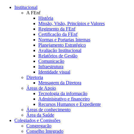
Conteúdo principal
Menu principal
Rodapé
Institucional
A FEnf
História
Missão, Visão, Princípios e Valores
Regimento da FEnf
Certificação da FEnf
Normas e Portarias Internas
Planejamento Estratégico
Avaliação Institucional
Relatórios de Gestão
Comunicação
Infraestrutura
Identidade visual
Diretoria
Mensagem da Diretora
Áreas de Apoio
Tecnologia da informação
Administrativo e financeiro
Recursos Humanos e Expediente
Áreas de conhecimento
Área da Saúde
Colegiados e Comissões
Congregação
Conselho Integrado