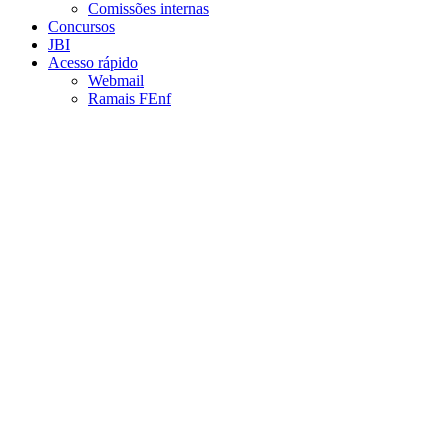
Comissões internas
Concursos
JBI
Acesso rápido
Webmail
Ramais FEnf
Aumentar fonte
Diminuir fonte