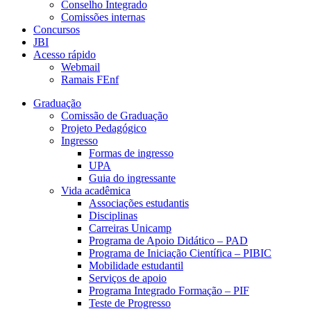
Conselho Integrado
Comissões internas
Concursos
JBI
Acesso rápido
Webmail
Ramais FEnf
Graduação
Comissão de Graduação
Projeto Pedagógico
Ingresso
Formas de ingresso
UPA
Guia do ingressante
Vida acadêmica
Associações estudantis
Disciplinas
Carreiras Unicamp
Programa de Apoio Didático – PAD
Programa de Iniciação Científica – PIBIC
Mobilidade estudantil
Serviços de apoio
Programa Integrado Formação – PIF
Teste de Progresso