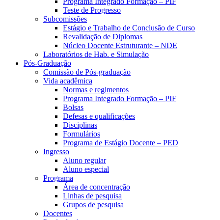
Programa Integrado Formação – PIF
Teste de Progresso
Subcomissões
Estágio e Trabalho de Conclusão de Curso
Revalidação de Diplomas
Núcleo Docente Estruturante – NDE
Laboratórios de Hab. e Simulação
Pós-Graduação
Comissão de Pós-graduação
Vida acadêmica
Normas e regimentos
Programa Integrado Formação – PIF
Bolsas
Defesas e qualificações
Disciplinas
Formulários
Programa de Estágio Docente – PED
Ingresso
Aluno regular
Aluno especial
Programa
Área de concentração
Linhas de pesquisa
Grupos de pesquisa
Docentes