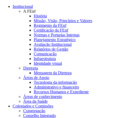
Conteúdo principal
Menu principal
Rodapé
Institucional
A FEnf
História
Missão, Visão, Princípios e Valores
Regimento da FEnf
Certificação da FEnf
Normas e Portarias Internas
Planejamento Estratégico
Avaliação Institucional
Relatórios de Gestão
Comunicação
Infraestrutura
Identidade visual
Diretoria
Mensagem da Diretora
Áreas de Apoio
Tecnologia da informação
Administrativo e financeiro
Recursos Humanos e Expediente
Áreas de conhecimento
Área da Saúde
Colegiados e Comissões
Congregação
Conselho Integrado