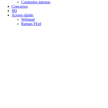
Comissões internas
Concursos
JBI
Acesso rápido
Webmail
Ramais FEnf
Aumentar fonte
Diminuir fonte