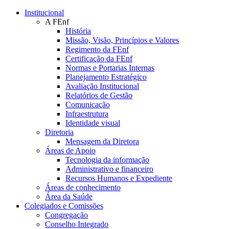
Conteúdo principal
Menu principal
Rodapé
Institucional
A FEnf
História
Missão, Visão, Princípios e Valores
Regimento da FEnf
Certificação da FEnf
Normas e Portarias Internas
Planejamento Estratégico
Avaliação Institucional
Relatórios de Gestão
Comunicação
Infraestrutura
Identidade visual
Diretoria
Mensagem da Diretora
Áreas de Apoio
Tecnologia da informação
Administrativo e financeiro
Recursos Humanos e Expediente
Áreas de conhecimento
Área da Saúde
Colegiados e Comissões
Congregação
Conselho Integrado