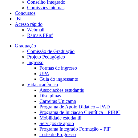
Conselho Integrado
Comissões internas
Concursos
JBI
Acesso rápido
Webmail
Ramais FEnf
Graduação
Comissão de Graduação
Projeto Pedagógico
Ingresso
Formas de ingresso
UPA
Guia do ingressante
Vida acadêmica
Associações estudantis
Disciplinas
Carreiras Unicamp
Programa de Apoio Didático – PAD
Programa de Iniciação Científica – PIBIC
Mobilidade estudantil
Serviços de apoio
Programa Integrado Formação – PIF
Teste de Progresso