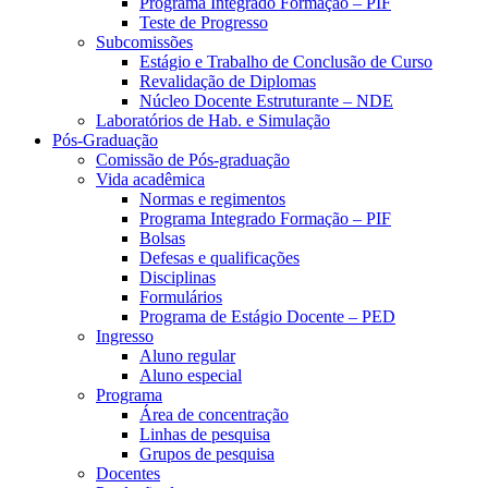
Programa Integrado Formação – PIF
Teste de Progresso
Subcomissões
Estágio e Trabalho de Conclusão de Curso
Revalidação de Diplomas
Núcleo Docente Estruturante – NDE
Laboratórios de Hab. e Simulação
Pós-Graduação
Comissão de Pós-graduação
Vida acadêmica
Normas e regimentos
Programa Integrado Formação – PIF
Bolsas
Defesas e qualificações
Disciplinas
Formulários
Programa de Estágio Docente – PED
Ingresso
Aluno regular
Aluno especial
Programa
Área de concentração
Linhas de pesquisa
Grupos de pesquisa
Docentes