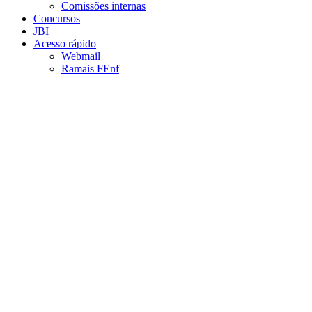
Comissões internas
Concursos
JBI
Acesso rápido
Webmail
Ramais FEnf
Aumentar fonte
Diminuir fonte