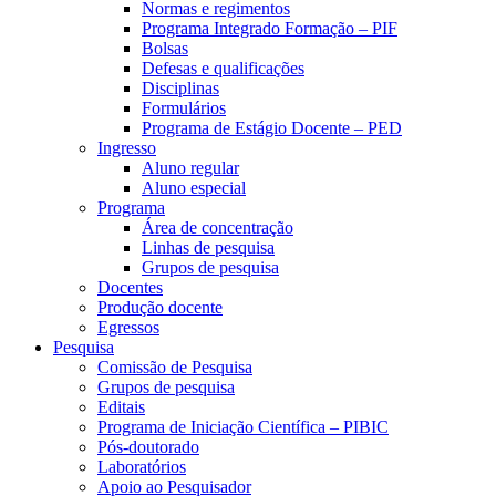
Normas e regimentos
Programa Integrado Formação – PIF
Bolsas
Defesas e qualificações
Disciplinas
Formulários
Programa de Estágio Docente – PED
Ingresso
Aluno regular
Aluno especial
Programa
Área de concentração
Linhas de pesquisa
Grupos de pesquisa
Docentes
Produção docente
Egressos
Pesquisa
Comissão de Pesquisa
Grupos de pesquisa
Editais
Programa de Iniciação Científica – PIBIC
Pós-doutorado
Laboratórios
Apoio ao Pesquisador