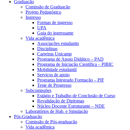
Graduação
Comissão de Graduação
Projeto Pedagógico
Ingresso
Formas de ingresso
UPA
Guia do ingressante
Vida acadêmica
Associações estudantis
Disciplinas
Carreiras Unicamp
Programa de Apoio Didático – PAD
Programa de Iniciação Científica – PIBIC
Mobilidade estudantil
Serviços de apoio
Programa Integrado Formação – PIF
Teste de Progresso
Subcomissões
Estágio e Trabalho de Conclusão de Curso
Revalidação de Diplomas
Núcleo Docente Estruturante – NDE
Laboratórios de Hab. e Simulação
Pós-Graduação
Comissão de Pós-graduação
Vida acadêmica