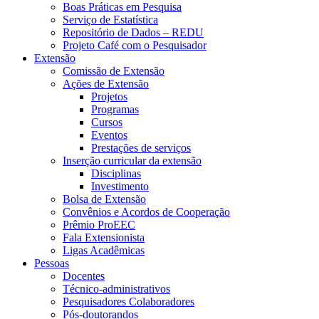
Boas Práticas em Pesquisa
Serviço de Estatística
Repositório de Dados – REDU
Projeto Café com o Pesquisador
Extensão
Comissão de Extensão
Ações de Extensão
Projetos
Programas
Cursos
Eventos
Prestações de serviços
Inserção curricular da extensão
Disciplinas
Investimento
Bolsa de Extensão
Convênios e Acordos de Cooperação
Prêmio ProEEC
Fala Extensionista
Ligas Acadêmicas
Pessoas
Docentes
Técnico-administrativos
Pesquisadores Colaboradores
Pós-doutorandos