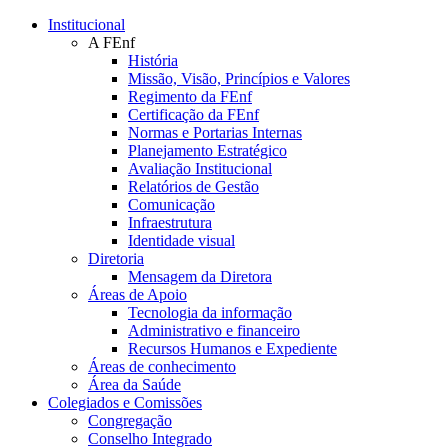
Conteúdo principal
Menu principal
Rodapé
Institucional
A FEnf
História
Missão, Visão, Princípios e Valores
Regimento da FEnf
Certificação da FEnf
Normas e Portarias Internas
Planejamento Estratégico
Avaliação Institucional
Relatórios de Gestão
Comunicação
Infraestrutura
Identidade visual
Diretoria
Mensagem da Diretora
Áreas de Apoio
Tecnologia da informação
Administrativo e financeiro
Recursos Humanos e Expediente
Áreas de conhecimento
Área da Saúde
Colegiados e Comissões
Congregação
Conselho Integrado