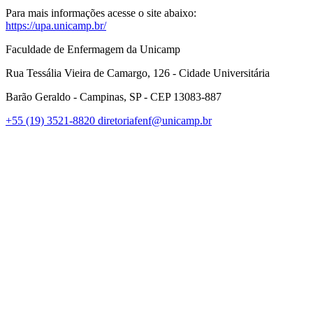
Para mais informações acesse o site abaixo:
https://upa.unicamp.br/
Faculdade de Enfermagem da Unicamp
Rua Tessália Vieira de Camargo, 126 - Cidade Universitária
Barão Geraldo - Campinas, SP - CEP 13083-887
+55 (19) 3521-8820
diretoriafenf@unicamp.br
Link para o Facebook
Link para o Instagram