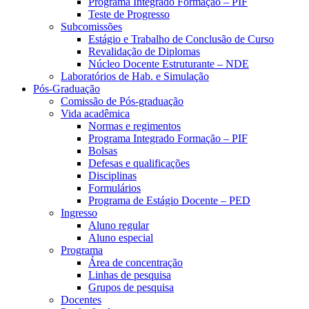
Programa Integrado Formação – PIF
Teste de Progresso
Subcomissões
Estágio e Trabalho de Conclusão de Curso
Revalidação de Diplomas
Núcleo Docente Estruturante – NDE
Laboratórios de Hab. e Simulação
Pós-Graduação
Comissão de Pós-graduação
Vida acadêmica
Normas e regimentos
Programa Integrado Formação – PIF
Bolsas
Defesas e qualificações
Disciplinas
Formulários
Programa de Estágio Docente – PED
Ingresso
Aluno regular
Aluno especial
Programa
Área de concentração
Linhas de pesquisa
Grupos de pesquisa
Docentes