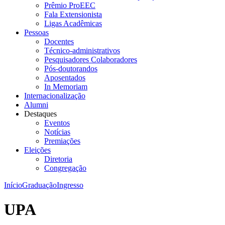
Prêmio ProEEC
Fala Extensionista
Ligas Acadêmicas
Pessoas
Docentes
Técnico-administrativos
Pesquisadores Colaboradores
Pós-doutorandos
Aposentados
In Memoriam
Internacionalização
Alumni
Destaques
Eventos
Notícias
Premiações
Eleições
Diretoria
Congregação
Início
Graduação
Ingresso
UPA