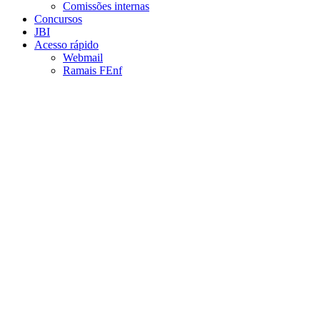
Comissões internas
Concursos
JBI
Acesso rápido
Webmail
Ramais FEnf
Aumentar fonte
Diminuir fonte