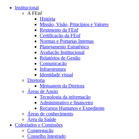
Conteúdo principal
Menu principal
Rodapé
Institucional
A FEnf
História
Missão, Visão, Princípios e Valores
Regimento da FEnf
Certificação da FEnf
Normas e Portarias Internas
Planejamento Estratégico
Avaliação Institucional
Relatórios de Gestão
Comunicação
Infraestrutura
Identidade visual
Diretoria
Mensagem da Diretora
Áreas de Apoio
Tecnologia da informação
Administrativo e financeiro
Recursos Humanos e Expediente
Áreas de conhecimento
Área da Saúde
Colegiados e Comissões
Congregação
Conselho Integrado