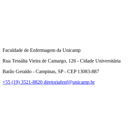
Faculdade de Enfermagem da Unicamp
Rua Tessália Vieira de Camargo, 126 - Cidade Universitária
Barão Geraldo - Campinas, SP - CEP 13083-887
+55 (19) 3521-8820
diretoriafenf@unicamp.br
Link para o Facebook
Link para o Instagram