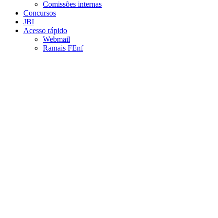
Comissões internas
Concursos
JBI
Acesso rápido
Webmail
Ramais FEnf
Aumentar fonte
Diminuir fonte