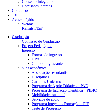
Conselho Integrado
Comissões internas
Concursos
JBI
Acesso rápido
Webmail
Ramais FEnf
Graduação
Comissão de Graduação
Projeto Pedagógico
Ingresso
Formas de ingresso
UPA
Guia do ingressante
Vida acadêmica
Associações estudantis
Disciplinas
Carreiras Unicamp
Programa de Apoio Didático – PAD
Programa de Iniciação Científica – PIBIC
Mobilidade estudantil
Serviços de apoio
Programa Integrado Formação – PIF
Teste de Progresso