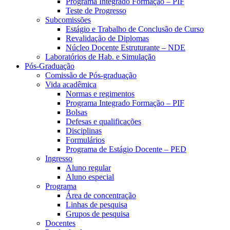
Programa Integrado Formação – PIF
Teste de Progresso
Subcomissões
Estágio e Trabalho de Conclusão de Curso
Revalidação de Diplomas
Núcleo Docente Estruturante – NDE
Laboratórios de Hab. e Simulação
Pós-Graduação
Comissão de Pós-graduação
Vida acadêmica
Normas e regimentos
Programa Integrado Formação – PIF
Bolsas
Defesas e qualificações
Disciplinas
Formulários
Programa de Estágio Docente – PED
Ingresso
Aluno regular
Aluno especial
Programa
Área de concentração
Linhas de pesquisa
Grupos de pesquisa
Docentes