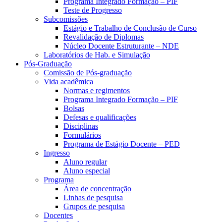
Programa Integrado Formação – PIF
Teste de Progresso
Subcomissões
Estágio e Trabalho de Conclusão de Curso
Revalidação de Diplomas
Núcleo Docente Estruturante – NDE
Laboratórios de Hab. e Simulação
Pós-Graduação
Comissão de Pós-graduação
Vida acadêmica
Normas e regimentos
Programa Integrado Formação – PIF
Bolsas
Defesas e qualificações
Disciplinas
Formulários
Programa de Estágio Docente – PED
Ingresso
Aluno regular
Aluno especial
Programa
Área de concentração
Linhas de pesquisa
Grupos de pesquisa
Docentes