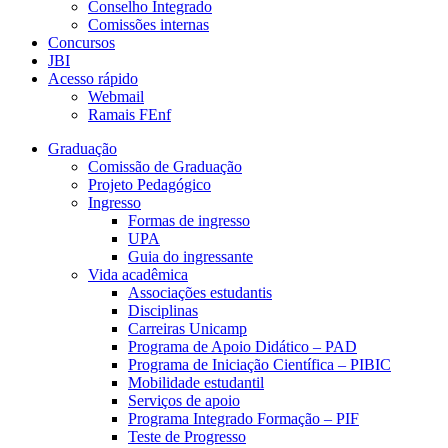
Conselho Integrado
Comissões internas
Concursos
JBI
Acesso rápido
Webmail
Ramais FEnf
Graduação
Comissão de Graduação
Projeto Pedagógico
Ingresso
Formas de ingresso
UPA
Guia do ingressante
Vida acadêmica
Associações estudantis
Disciplinas
Carreiras Unicamp
Programa de Apoio Didático – PAD
Programa de Iniciação Científica – PIBIC
Mobilidade estudantil
Serviços de apoio
Programa Integrado Formação – PIF
Teste de Progresso