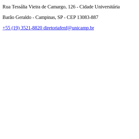
Rua Tessália Vieira de Camargo, 126 - Cidade Universitária
Barão Geraldo - Campinas, SP - CEP 13083-887
+55 (19) 3521-8820
diretoriafenf@unicamp.br
Link para o Facebook
Link para o Instagram
Link para o Youtube