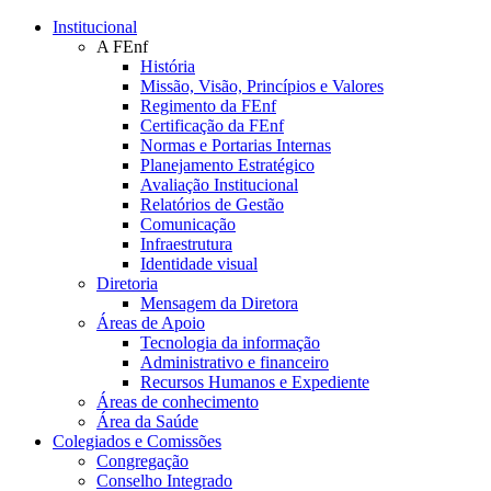
Conteúdo principal
Menu principal
Rodapé
Institucional
A FEnf
História
Missão, Visão, Princípios e Valores
Regimento da FEnf
Certificação da FEnf
Normas e Portarias Internas
Planejamento Estratégico
Avaliação Institucional
Relatórios de Gestão
Comunicação
Infraestrutura
Identidade visual
Diretoria
Mensagem da Diretora
Áreas de Apoio
Tecnologia da informação
Administrativo e financeiro
Recursos Humanos e Expediente
Áreas de conhecimento
Área da Saúde
Colegiados e Comissões
Congregação
Conselho Integrado