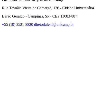
Rua Tessália Vieira de Camargo, 126 - Cidade Universitária
Barão Geraldo - Campinas, SP - CEP 13083-887
+55 (19) 3521-8820
diretoriafenf@unicamp.br
Link para o Facebook
Link para o Instagram
Link para o Youtube