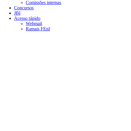
Comissões internas
Concursos
JBI
Acesso rápido
Webmail
Ramais FEnf
Aumentar fonte
Diminuir fonte