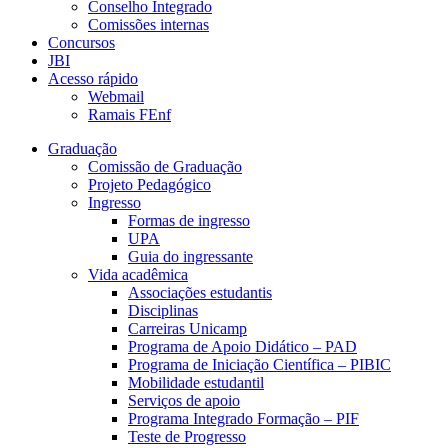
Conselho Integrado
Comissões internas
Concursos
JBI
Acesso rápido
Webmail
Ramais FEnf
Graduação
Comissão de Graduação
Projeto Pedagógico
Ingresso
Formas de ingresso
UPA
Guia do ingressante
Vida acadêmica
Associações estudantis
Disciplinas
Carreiras Unicamp
Programa de Apoio Didático – PAD
Programa de Iniciação Científica – PIBIC
Mobilidade estudantil
Serviços de apoio
Programa Integrado Formação – PIF
Teste de Progresso