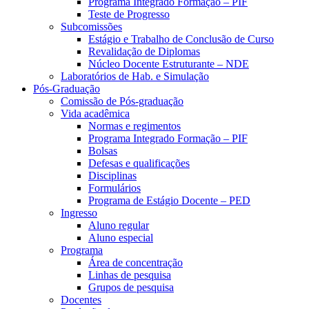
Programa Integrado Formação – PIF
Teste de Progresso
Subcomissões
Estágio e Trabalho de Conclusão de Curso
Revalidação de Diplomas
Núcleo Docente Estruturante – NDE
Laboratórios de Hab. e Simulação
Pós-Graduação
Comissão de Pós-graduação
Vida acadêmica
Normas e regimentos
Programa Integrado Formação – PIF
Bolsas
Defesas e qualificações
Disciplinas
Formulários
Programa de Estágio Docente – PED
Ingresso
Aluno regular
Aluno especial
Programa
Área de concentração
Linhas de pesquisa
Grupos de pesquisa
Docentes