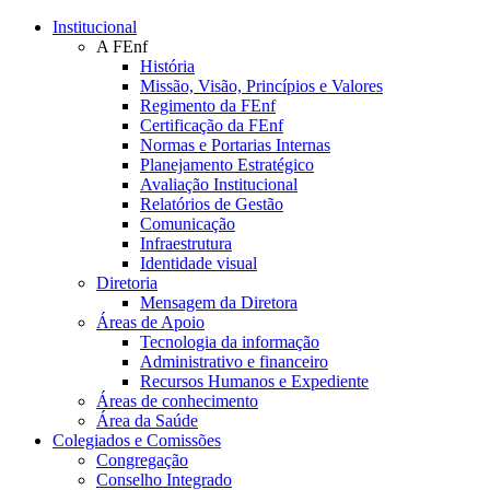
Conteúdo principal
Menu principal
Rodapé
Institucional
A FEnf
História
Missão, Visão, Princípios e Valores
Regimento da FEnf
Certificação da FEnf
Normas e Portarias Internas
Planejamento Estratégico
Avaliação Institucional
Relatórios de Gestão
Comunicação
Infraestrutura
Identidade visual
Diretoria
Mensagem da Diretora
Áreas de Apoio
Tecnologia da informação
Administrativo e financeiro
Recursos Humanos e Expediente
Áreas de conhecimento
Área da Saúde
Colegiados e Comissões
Congregação
Conselho Integrado