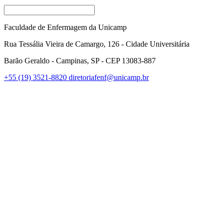
Faculdade de Enfermagem da Unicamp
Rua Tessália Vieira de Camargo, 126 - Cidade Universitária
Barão Geraldo - Campinas, SP - CEP 13083-887
+55 (19) 3521-8820
diretoriafenf@unicamp.br
Link para o Facebook
Link para o Instagram