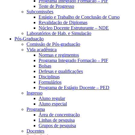
Programa Integrado Formação – PIF
Teste de Progresso
Subcomissões
Estágio e Trabalho de Conclusão de Curso
Revalidação de Diplomas
Núcleo Docente Estruturante – NDE
Laboratórios de Hab. e Simulação
Pós-Graduação
Comissão de Pós-graduação
Vida acadêmica
Normas e regimentos
Programa Integrado Formação – PIF
Bolsas
Defesas e qualificações
Disciplinas
Formulários
Programa de Estágio Docente – PED
Ingresso
Aluno regular
Aluno especial
Programa
Área de concentração
Linhas de pesquisa
Grupos de pesquisa
Docentes