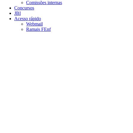
Comissões internas
Concursos
JBI
Acesso rápido
Webmail
Ramais FEnf
Aumentar fonte
Diminuir fonte