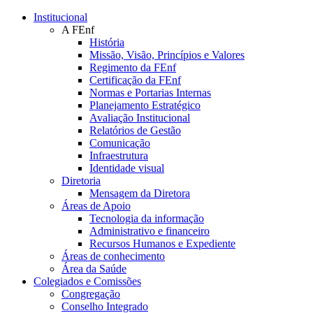
Conteúdo principal
Menu principal
Rodapé
Institucional
A FEnf
História
Missão, Visão, Princípios e Valores
Regimento da FEnf
Certificação da FEnf
Normas e Portarias Internas
Planejamento Estratégico
Avaliação Institucional
Relatórios de Gestão
Comunicação
Infraestrutura
Identidade visual
Diretoria
Mensagem da Diretora
Áreas de Apoio
Tecnologia da informação
Administrativo e financeiro
Recursos Humanos e Expediente
Áreas de conhecimento
Área da Saúde
Colegiados e Comissões
Congregação
Conselho Integrado