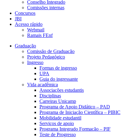
Conselho Integrado
Comissões internas
Concursos
JBI
Acesso rápido
Webmail
Ramais FEnf
Graduação
Comissão de Graduação
Projeto Pedagógico
Ingresso
Formas de ingresso
UPA
Guia do ingressante
Vida acadêmica
Associações estudantis
Disciplinas
Carreiras Unicamp
Programa de Apoio Didático – PAD
Programa de Iniciação Científica – PIBIC
Mobilidade estudantil
Serviços de apoio
Programa Integrado Formação – PIF
Teste de Progresso