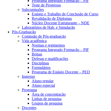
Programa Integrado Formação – PIF
Teste de Progresso
Subcomissões
Estágio e Trabalho de Conclusão de Curso
Revalidação de Diplomas
Núcleo Docente Estruturante – NDE
Laboratórios de Hab. e Simulação
Pós-Graduação
Comissão de Pós-graduação
Vida acadêmica
Normas e regimentos
Programa Integrado Formação – PIF
Bolsas
Defesas e qualificações
Disciplinas
Formulários
Programa de Estágio Docente – PED
Ingresso
Aluno regular
Aluno especial
Programa
Área de concentração
Linhas de pesquisa
Grupos de pesquisa
Docentes