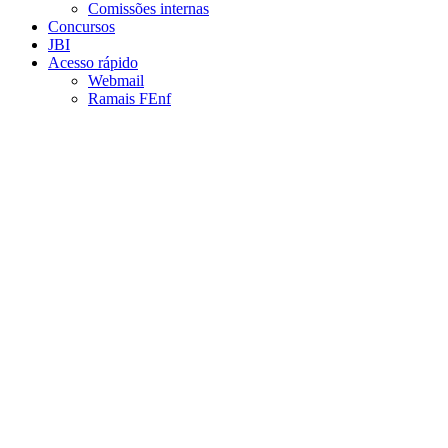
Comissões internas
Concursos
JBI
Acesso rápido
Webmail
Ramais FEnf
Aumentar fonte
Diminuir fonte