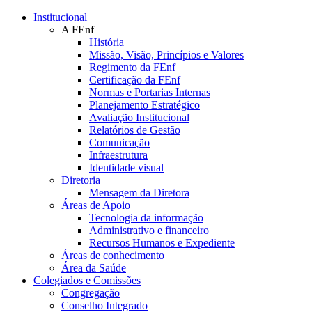
Conteúdo principal
Menu principal
Rodapé
Institucional
A FEnf
História
Missão, Visão, Princípios e Valores
Regimento da FEnf
Certificação da FEnf
Normas e Portarias Internas
Planejamento Estratégico
Avaliação Institucional
Relatórios de Gestão
Comunicação
Infraestrutura
Identidade visual
Diretoria
Mensagem da Diretora
Áreas de Apoio
Tecnologia da informação
Administrativo e financeiro
Recursos Humanos e Expediente
Áreas de conhecimento
Área da Saúde
Colegiados e Comissões
Congregação
Conselho Integrado