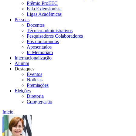
Prêmio ProEEC
Fala Extensionista
Ligas Acadêmicas
Pessoas
Docentes
Técnico-administrativos
Pesquisadores Colaboradores
Pós-doutorandos
Aposentados
In Memoriam
Internacionalização
Alumni
Destaques
Eventos
Notícias
Premiações
Eleições
Diretoria
Congregação
Início