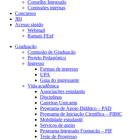
Conselho Integrado
Comissões internas
Concursos
JBI
Acesso rápido
Webmail
Ramais FEnf
Graduação
Comissão de Graduação
Projeto Pedagógico
Ingresso
Formas de ingresso
UPA
Guia do ingressante
Vida acadêmica
Associações estudantis
Disciplinas
Carreiras Unicamp
Programa de Apoio Didático – PAD
Programa de Iniciação Científica – PIBIC
Mobilidade estudantil
Serviços de apoio
Programa Integrado Formação – PIF
Teste de Progresso