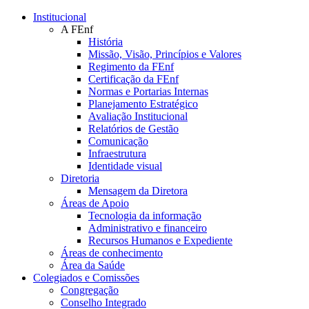
Conteúdo principal
Menu principal
Rodapé
Institucional
A FEnf
História
Missão, Visão, Princípios e Valores
Regimento da FEnf
Certificação da FEnf
Normas e Portarias Internas
Planejamento Estratégico
Avaliação Institucional
Relatórios de Gestão
Comunicação
Infraestrutura
Identidade visual
Diretoria
Mensagem da Diretora
Áreas de Apoio
Tecnologia da informação
Administrativo e financeiro
Recursos Humanos e Expediente
Áreas de conhecimento
Área da Saúde
Colegiados e Comissões
Congregação
Conselho Integrado