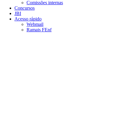
Comissões internas
Concursos
JBI
Acesso rápido
Webmail
Ramais FEnf
Aumentar fonte
Diminuir fonte