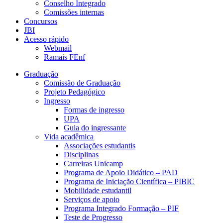
Conselho Integrado
Comissões internas
Concursos
JBI
Acesso rápido
Webmail
Ramais FEnf
Graduação
Comissão de Graduação
Projeto Pedagógico
Ingresso
Formas de ingresso
UPA
Guia do ingressante
Vida acadêmica
Associações estudantis
Disciplinas
Carreiras Unicamp
Programa de Apoio Didático – PAD
Programa de Iniciação Científica – PIBIC
Mobilidade estudantil
Serviços de apoio
Programa Integrado Formação – PIF
Teste de Progresso