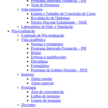
Programa Integrado Formação – PIF
Teste de Progresso
Subcomissões
Estágio e Trabalho de Conclusão de Curso
Revalidação de Diplomas
Núcleo Docente Estruturante – NDE
Laboratórios de Hab. e Simulação
Pós-Graduação
Comissão de Pós-graduação
Vida acadêmica
Normas e regimentos
Programa Integrado Formação – PIF
Bolsas
Defesas e qualificações
Disciplinas
Formulários
Programa de Estágio Docente – PED
Ingresso
Aluno regular
Aluno especial
Programa
Área de concentração
Linhas de pesquisa
Grupos de pesquisa
Docentes