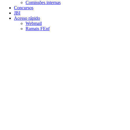
Comissões internas
Concursos
JBI
Acesso rápido
Webmail
Ramais FEnf
Aumentar fonte
Diminuir fonte