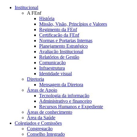
Conteúdo principal
Menu principal
Rodapé
Institucional
A FEnf
História
Missão, Visão, Princípios e Valores
Regimento da FEnf
Certificação da FEnf
Normas e Portarias Internas
Planejamento Estratégico
Avaliação Institucional
Relatórios de Gestão
Comunicação
Infraestrutura
Identidade visual
Diretoria
Mensagem da Diretora
Áreas de Apoio
Tecnologia da informação
Administrativo e financeiro
Recursos Humanos e Expediente
Áreas de conhecimento
Área da Saúde
Colegiados e Comissões
Congregação
Conselho Integrado