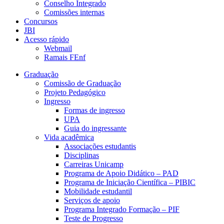
Conselho Integrado
Comissões internas
Concursos
JBI
Acesso rápido
Webmail
Ramais FEnf
Graduação
Comissão de Graduação
Projeto Pedagógico
Ingresso
Formas de ingresso
UPA
Guia do ingressante
Vida acadêmica
Associações estudantis
Disciplinas
Carreiras Unicamp
Programa de Apoio Didático – PAD
Programa de Iniciação Científica – PIBIC
Mobilidade estudantil
Serviços de apoio
Programa Integrado Formação – PIF
Teste de Progresso