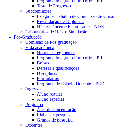
Programa Integrado Formação – PIF
Teste de Progresso
Subcomissões
Estágio e Trabalho de Conclusão de Curso
Revalidação de Diplomas
Núcleo Docente Estruturante – NDE
Laboratórios de Hab. e Simulação
Pós-Graduação
Comissão de Pós-graduação
Vida acadêmica
Normas e regimentos
Programa Integrado Formação – PIF
Bolsas
Defesas e qualificações
Disciplinas
Formulários
Programa de Estágio Docente – PED
Ingresso
Aluno regular
Aluno especial
Programa
Área de concentração
Linhas de pesquisa
Grupos de pesquisa
Docentes