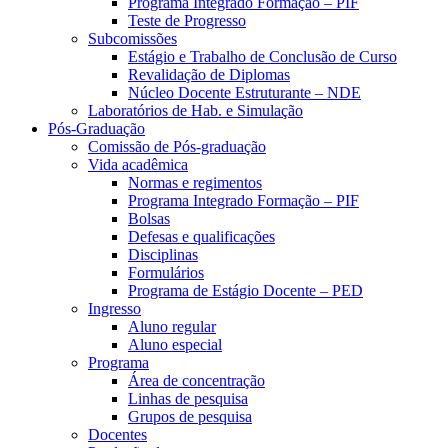
Programa Integrado Formação – PIF
Teste de Progresso
Subcomissões
Estágio e Trabalho de Conclusão de Curso
Revalidação de Diplomas
Núcleo Docente Estruturante – NDE
Laboratórios de Hab. e Simulação
Pós-Graduação
Comissão de Pós-graduação
Vida acadêmica
Normas e regimentos
Programa Integrado Formação – PIF
Bolsas
Defesas e qualificações
Disciplinas
Formulários
Programa de Estágio Docente – PED
Ingresso
Aluno regular
Aluno especial
Programa
Área de concentração
Linhas de pesquisa
Grupos de pesquisa
Docentes