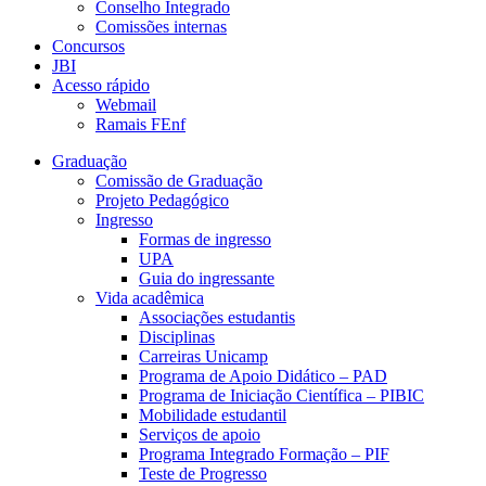
Conselho Integrado
Comissões internas
Concursos
JBI
Acesso rápido
Webmail
Ramais FEnf
Graduação
Comissão de Graduação
Projeto Pedagógico
Ingresso
Formas de ingresso
UPA
Guia do ingressante
Vida acadêmica
Associações estudantis
Disciplinas
Carreiras Unicamp
Programa de Apoio Didático – PAD
Programa de Iniciação Científica – PIBIC
Mobilidade estudantil
Serviços de apoio
Programa Integrado Formação – PIF
Teste de Progresso