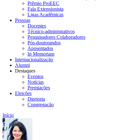
Prêmio ProEEC
Fala Extensionista
Ligas Acadêmicas
Pessoas
Docentes
Técnico-administrativos
Pesquisadores Colaboradores
Pós-doutorandos
Aposentados
In Memoriam
Internacionalização
Alumni
Destaques
Eventos
Notícias
Premiações
Eleições
Diretoria
Congregação
Início