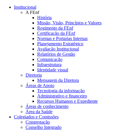
Conteúdo principal
Menu principal
Rodapé
Institucional
A FEnf
História
Missão, Visão, Princípios e Valores
Regimento da FEnf
Certificação da FEnf
Normas e Portarias Internas
Planejamento Estratégico
Avaliação Institucional
Relatórios de Gestão
Comunicação
Infraestrutura
Identidade visual
Diretoria
Mensagem da Diretora
Áreas de Apoio
Tecnologia da informação
Administrativo e financeiro
Recursos Humanos e Expediente
Áreas de conhecimento
Área da Saúde
Colegiados e Comissões
Congregação
Conselho Integrado