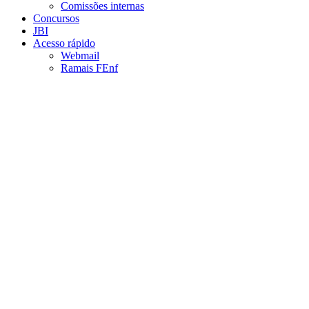
Comissões internas
Concursos
JBI
Acesso rápido
Webmail
Ramais FEnf
Aumentar fonte
Diminuir fonte