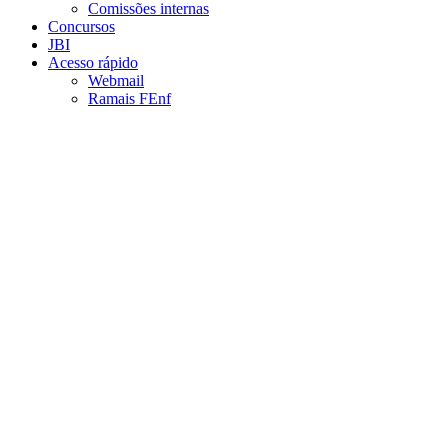
Comissões internas
Concursos
JBI
Acesso rápido
Webmail
Ramais FEnf
Aumentar fonte
Diminuir fonte