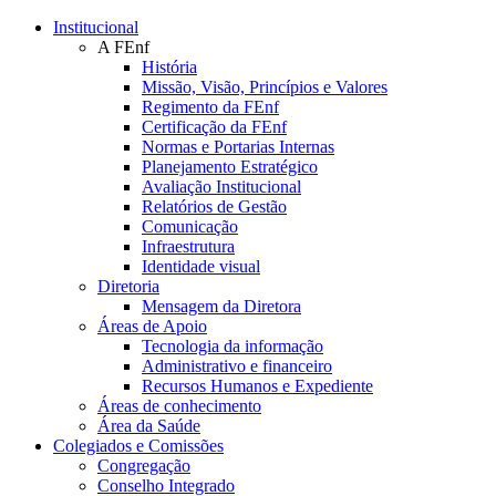
Conteúdo principal
Menu principal
Rodapé
Institucional
A FEnf
História
Missão, Visão, Princípios e Valores
Regimento da FEnf
Certificação da FEnf
Normas e Portarias Internas
Planejamento Estratégico
Avaliação Institucional
Relatórios de Gestão
Comunicação
Infraestrutura
Identidade visual
Diretoria
Mensagem da Diretora
Áreas de Apoio
Tecnologia da informação
Administrativo e financeiro
Recursos Humanos e Expediente
Áreas de conhecimento
Área da Saúde
Colegiados e Comissões
Congregação
Conselho Integrado