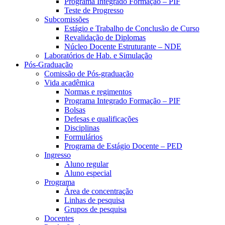
Programa Integrado Formação – PIF
Teste de Progresso
Subcomissões
Estágio e Trabalho de Conclusão de Curso
Revalidação de Diplomas
Núcleo Docente Estruturante – NDE
Laboratórios de Hab. e Simulação
Pós-Graduação
Comissão de Pós-graduação
Vida acadêmica
Normas e regimentos
Programa Integrado Formação – PIF
Bolsas
Defesas e qualificações
Disciplinas
Formulários
Programa de Estágio Docente – PED
Ingresso
Aluno regular
Aluno especial
Programa
Área de concentração
Linhas de pesquisa
Grupos de pesquisa
Docentes