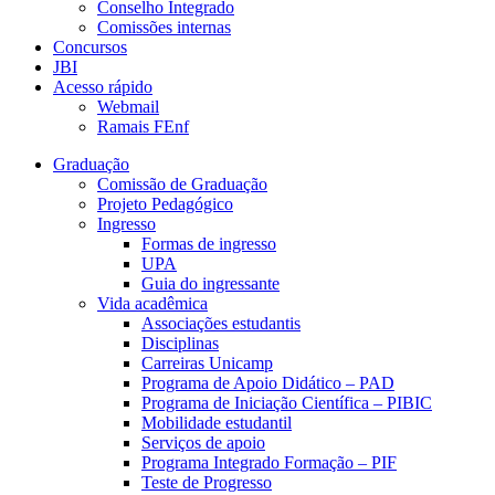
Conselho Integrado
Comissões internas
Concursos
JBI
Acesso rápido
Webmail
Ramais FEnf
Graduação
Comissão de Graduação
Projeto Pedagógico
Ingresso
Formas de ingresso
UPA
Guia do ingressante
Vida acadêmica
Associações estudantis
Disciplinas
Carreiras Unicamp
Programa de Apoio Didático – PAD
Programa de Iniciação Científica – PIBIC
Mobilidade estudantil
Serviços de apoio
Programa Integrado Formação – PIF
Teste de Progresso