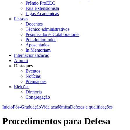
Prêmio ProEEC
Fala Extensionista
Ligas Acadêmicas
Pessoas
Docentes
Técnico-administrativos
Pesquisadores Colaboradores
Pós-doutorandos
Aposentados
In Memoriam
Internacionalização
Alumni
Destaques
Eventos
Notícias
Premiações
Eleições
Diretoria
Congregação
Início
Pós-Graduação
Vida acadêmica
Defesas e qualificações
Procedimentos para Defesa