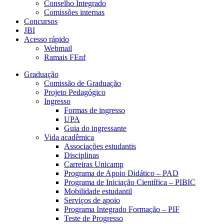
Conselho Integrado
Comissões internas
Concursos
JBI
Acesso rápido
Webmail
Ramais FEnf
Graduação
Comissão de Graduação
Projeto Pedagógico
Ingresso
Formas de ingresso
UPA
Guia do ingressante
Vida acadêmica
Associações estudantis
Disciplinas
Carreiras Unicamp
Programa de Apoio Didático – PAD
Programa de Iniciação Científica – PIBIC
Mobilidade estudantil
Serviços de apoio
Programa Integrado Formação – PIF
Teste de Progresso