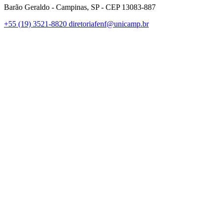
Barão Geraldo - Campinas, SP - CEP 13083-887
+55 (19) 3521-8820
diretoriafenf@unicamp.br
Link para o Facebook
Link para o Instagram
Link para o Youtube