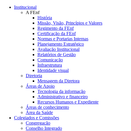
Conteúdo principal
Menu principal
Rodapé
Institucional
A FEnf
História
Missão, Visão, Princípios e Valores
Regimento da FEnf
Certificação da FEnf
Normas e Portarias Internas
Planejamento Estratégico
Avaliação Institucional
Relatórios de Gestão
Comunicação
Infraestrutura
Identidade visual
Diretoria
Mensagem da Diretora
Áreas de Apoio
Tecnologia da informação
Administrativo e financeiro
Recursos Humanos e Expediente
Áreas de conhecimento
Área da Saúde
Colegiados e Comissões
Congregação
Conselho Integrado