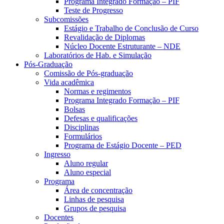
Programa Integrado Formação – PIF
Teste de Progresso
Subcomissões
Estágio e Trabalho de Conclusão de Curso
Revalidação de Diplomas
Núcleo Docente Estruturante – NDE
Laboratórios de Hab. e Simulação
Pós-Graduação
Comissão de Pós-graduação
Vida acadêmica
Normas e regimentos
Programa Integrado Formação – PIF
Bolsas
Defesas e qualificações
Disciplinas
Formulários
Programa de Estágio Docente – PED
Ingresso
Aluno regular
Aluno especial
Programa
Área de concentração
Linhas de pesquisa
Grupos de pesquisa
Docentes