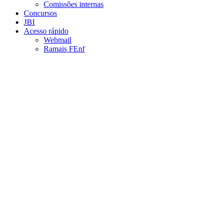
Comissões internas
Concursos
JBI
Acesso rápido
Webmail
Ramais FEnf
Aumentar fonte
Diminuir fonte