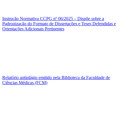
Instrução Normativa CCPG nº 06/2025 – Dispõe sobre a
Padronização do Formato de Dissertações e Teses Defendidas e
Orientações Adicionais Pertinentes
Relatório antiplágio emitido pela Biblioteca da Faculdade de
Ciências Médicas (FCM)