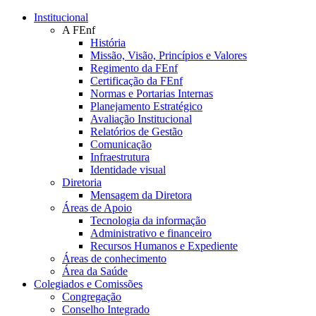
Conteúdo principal
Menu principal
Rodapé
Institucional
A FEnf
História
Missão, Visão, Princípios e Valores
Regimento da FEnf
Certificação da FEnf
Normas e Portarias Internas
Planejamento Estratégico
Avaliação Institucional
Relatórios de Gestão
Comunicação
Infraestrutura
Identidade visual
Diretoria
Mensagem da Diretora
Áreas de Apoio
Tecnologia da informação
Administrativo e financeiro
Recursos Humanos e Expediente
Áreas de conhecimento
Área da Saúde
Colegiados e Comissões
Congregação
Conselho Integrado