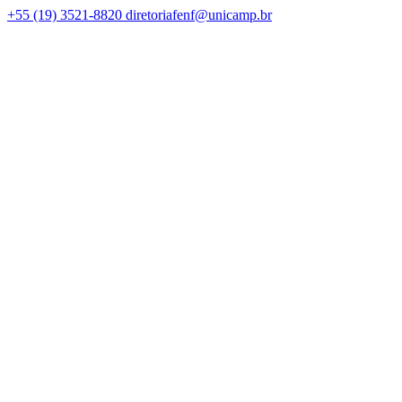
+55 (19) 3521-8820
diretoriafenf@unicamp.br
Link para o Facebook
Link para o Instagram
Link para o Youtube