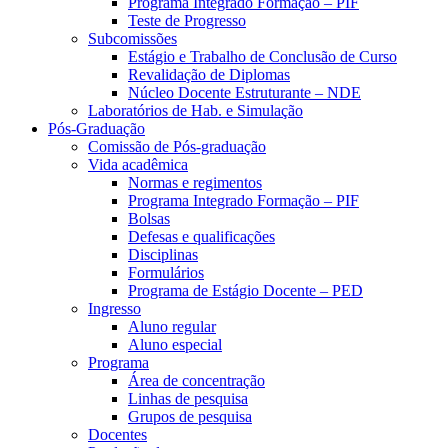
Programa Integrado Formação – PIF
Teste de Progresso
Subcomissões
Estágio e Trabalho de Conclusão de Curso
Revalidação de Diplomas
Núcleo Docente Estruturante – NDE
Laboratórios de Hab. e Simulação
Pós-Graduação
Comissão de Pós-graduação
Vida acadêmica
Normas e regimentos
Programa Integrado Formação – PIF
Bolsas
Defesas e qualificações
Disciplinas
Formulários
Programa de Estágio Docente – PED
Ingresso
Aluno regular
Aluno especial
Programa
Área de concentração
Linhas de pesquisa
Grupos de pesquisa
Docentes