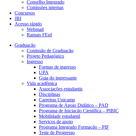
Conselho Integrado
Comissões internas
Concursos
JBI
Acesso rápido
Webmail
Ramais FEnf
Graduação
Comissão de Graduação
Projeto Pedagógico
Ingresso
Formas de ingresso
UPA
Guia do ingressante
Vida acadêmica
Associações estudantis
Disciplinas
Carreiras Unicamp
Programa de Apoio Didático – PAD
Programa de Iniciação Científica – PIBIC
Mobilidade estudantil
Serviços de apoio
Programa Integrado Formação – PIF
Teste de Progresso