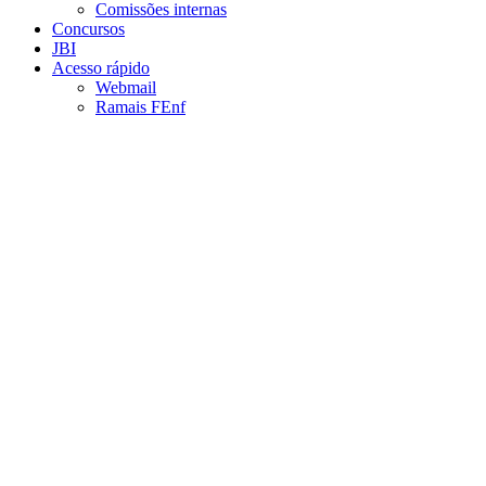
Comissões internas
Concursos
JBI
Acesso rápido
Webmail
Ramais FEnf
Aumentar fonte
Diminuir fonte