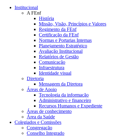
Conteúdo principal
Menu principal
Rodapé
Institucional
A FEnf
História
Missão, Visão, Princípios e Valores
Regimento da FEnf
Certificação da FEnf
Normas e Portarias Internas
Planejamento Estratégico
Avaliação Institucional
Relatórios de Gestão
Comunicação
Infraestrutura
Identidade visual
Diretoria
Mensagem da Diretora
Áreas de Apoio
Tecnologia da informação
Administrativo e financeiro
Recursos Humanos e Expediente
Áreas de conhecimento
Área da Saúde
Colegiados e Comissões
Congregação
Conselho Integrado