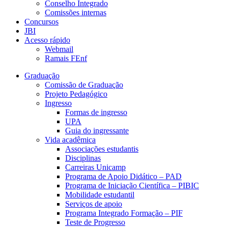
Conselho Integrado
Comissões internas
Concursos
JBI
Acesso rápido
Webmail
Ramais FEnf
Graduação
Comissão de Graduação
Projeto Pedagógico
Ingresso
Formas de ingresso
UPA
Guia do ingressante
Vida acadêmica
Associações estudantis
Disciplinas
Carreiras Unicamp
Programa de Apoio Didático – PAD
Programa de Iniciação Científica – PIBIC
Mobilidade estudantil
Serviços de apoio
Programa Integrado Formação – PIF
Teste de Progresso