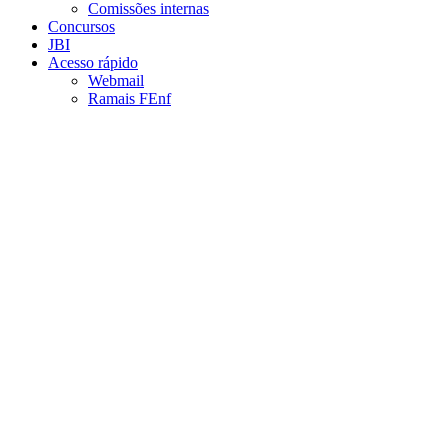
Comissões internas
Concursos
JBI
Acesso rápido
Webmail
Ramais FEnf
Aumentar fonte
Diminuir fonte