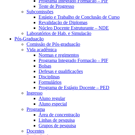
Programa Integrado Formação – PIF
Teste de Progresso
Subcomissões
Estágio e Trabalho de Conclusão de Curso
Revalidação de Diplomas
Núcleo Docente Estruturante – NDE
Laboratórios de Hab. e Simulação
Pós-Graduação
Comissão de Pós-graduação
Vida acadêmica
Normas e regimentos
Programa Integrado Formação – PIF
Bolsas
Defesas e qualificações
Disciplinas
Formulários
Programa de Estágio Docente – PED
Ingresso
Aluno regular
Aluno especial
Programa
Área de concentração
Linhas de pesquisa
Grupos de pesquisa
Docentes