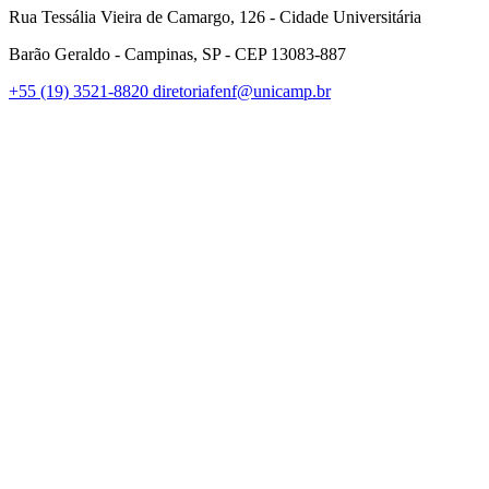
Rua Tessália Vieira de Camargo, 126 - Cidade Universitária
Barão Geraldo - Campinas, SP - CEP 13083-887
+55 (19) 3521-8820
diretoriafenf@unicamp.br
Link para o Facebook
Link para o Instagram
Link para o Youtube