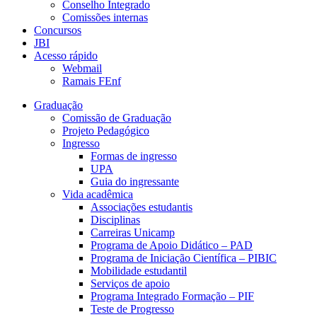
Conselho Integrado
Comissões internas
Concursos
JBI
Acesso rápido
Webmail
Ramais FEnf
Graduação
Comissão de Graduação
Projeto Pedagógico
Ingresso
Formas de ingresso
UPA
Guia do ingressante
Vida acadêmica
Associações estudantis
Disciplinas
Carreiras Unicamp
Programa de Apoio Didático – PAD
Programa de Iniciação Científica – PIBIC
Mobilidade estudantil
Serviços de apoio
Programa Integrado Formação – PIF
Teste de Progresso