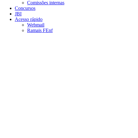
Comissões internas
Concursos
JBI
Acesso rápido
Webmail
Ramais FEnf
Aumentar fonte
Diminuir fonte