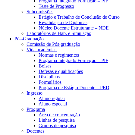
Programa Integrado Formação – PIF
Teste de Progresso
Subcomissões
Estágio e Trabalho de Conclusão de Curso
Revalidação de Diplomas
Núcleo Docente Estruturante – NDE
Laboratórios de Hab. e Simulação
Pós-Graduação
Comissão de Pós-graduação
Vida acadêmica
Normas e regimentos
Programa Integrado Formação – PIF
Bolsas
Defesas e qualificações
Disciplinas
Formulários
Programa de Estágio Docente – PED
Ingresso
Aluno regular
Aluno especial
Programa
Área de concentração
Linhas de pesquisa
Grupos de pesquisa
Docentes