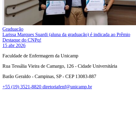
Graduação
Larissa Marques Suardi (aluna da graduação) é indicada ao Prêmio
Destaque do CNPq!
15 abr 2026
Faculdade de Enfermagem da Unicamp
Rua Tessália Vieira de Camargo, 126 - Cidade Universitária
Barão Geraldo - Campinas, SP - CEP 13083-887
+55 (19) 3521-8820
diretoriafenf@unicamp.br
Link para o Facebook