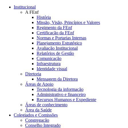
Conteúdo principal
Menu principal
Rodapé
Institucional
A FEnf
História
Missão, Visão, Princípios e Valores
Regimento da FEnf
Certificação da FEnf
Normas e Portarias Internas
Planejamento Estratégico
Avaliação Institucional
Relatórios de Gestão
Comunicação
Infraestrutura
Identidade visual
Diretoria
Mensagem da Diretora
Áreas de Apoio
Tecnologia da informação
Administrativo e financeiro
Recursos Humanos e Expediente
Áreas de conhecimento
Área da Saúde
Colegiados e Comissões
Congregação
Conselho Integrado