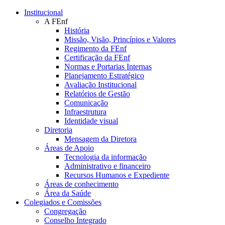
Conteúdo principal
Menu principal
Rodapé
Institucional
A FEnf
História
Missão, Visão, Princípios e Valores
Regimento da FEnf
Certificação da FEnf
Normas e Portarias Internas
Planejamento Estratégico
Avaliação Institucional
Relatórios de Gestão
Comunicação
Infraestrutura
Identidade visual
Diretoria
Mensagem da Diretora
Áreas de Apoio
Tecnologia da informação
Administrativo e financeiro
Recursos Humanos e Expediente
Áreas de conhecimento
Área da Saúde
Colegiados e Comissões
Congregação
Conselho Integrado