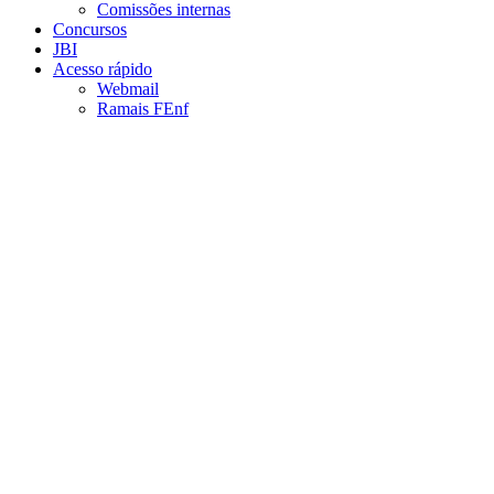
Comissões internas
Concursos
JBI
Acesso rápido
Webmail
Ramais FEnf
Aumentar fonte
Diminuir fonte