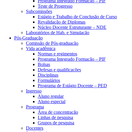
Programa Integrado Formação – PIF
Teste de Progresso
Subcomissões
Estágio e Trabalho de Conclusão de Curso
Revalidação de Diplomas
Núcleo Docente Estruturante – NDE
Laboratórios de Hab. e Simulação
Pós-Graduação
Comissão de Pós-graduação
Vida acadêmica
Normas e regimentos
Programa Integrado Formação – PIF
Bolsas
Defesas e qualificações
Disciplinas
Formulários
Programa de Estágio Docente – PED
Ingresso
Aluno regular
Aluno especial
Programa
Área de concentração
Linhas de pesquisa
Grupos de pesquisa
Docentes