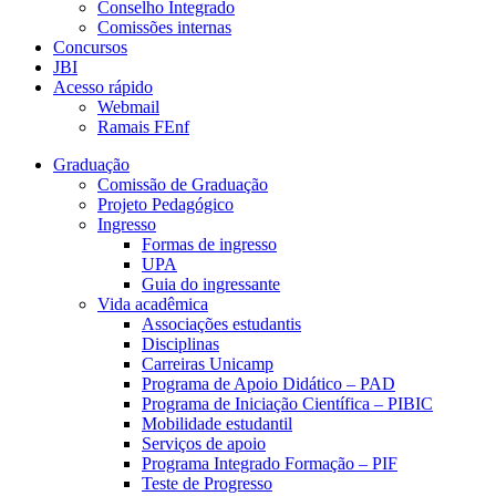
Conselho Integrado
Comissões internas
Concursos
JBI
Acesso rápido
Webmail
Ramais FEnf
Graduação
Comissão de Graduação
Projeto Pedagógico
Ingresso
Formas de ingresso
UPA
Guia do ingressante
Vida acadêmica
Associações estudantis
Disciplinas
Carreiras Unicamp
Programa de Apoio Didático – PAD
Programa de Iniciação Científica – PIBIC
Mobilidade estudantil
Serviços de apoio
Programa Integrado Formação – PIF
Teste de Progresso