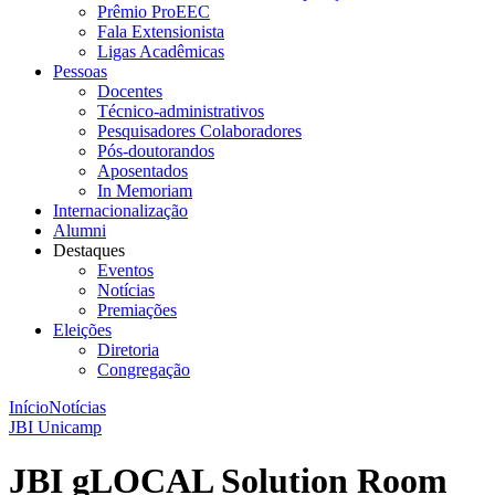
Prêmio ProEEC
Fala Extensionista
Ligas Acadêmicas
Pessoas
Docentes
Técnico-administrativos
Pesquisadores Colaboradores
Pós-doutorandos
Aposentados
In Memoriam
Internacionalização
Alumni
Destaques
Eventos
Notícias
Premiações
Eleições
Diretoria
Congregação
Início
Notícias
JBI Unicamp
JBI gLOCAL Solution Room