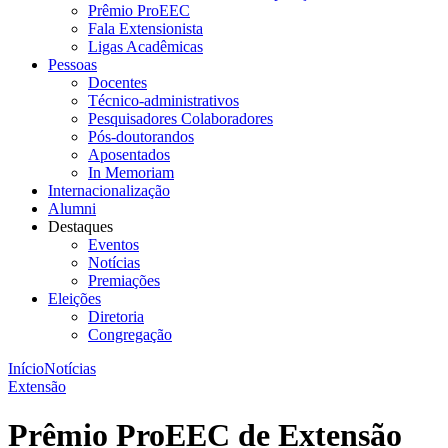
Prêmio ProEEC
Fala Extensionista
Ligas Acadêmicas
Pessoas
Docentes
Técnico-administrativos
Pesquisadores Colaboradores
Pós-doutorandos
Aposentados
In Memoriam
Internacionalização
Alumni
Destaques
Eventos
Notícias
Premiações
Eleições
Diretoria
Congregação
Início
Notícias
Extensão
Prêmio ProEEC de Extensão