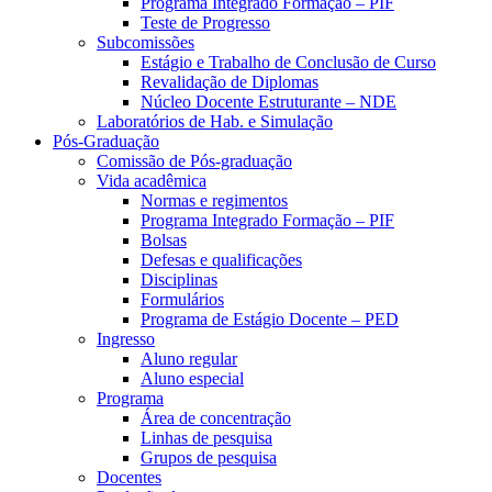
Programa Integrado Formação – PIF
Teste de Progresso
Subcomissões
Estágio e Trabalho de Conclusão de Curso
Revalidação de Diplomas
Núcleo Docente Estruturante – NDE
Laboratórios de Hab. e Simulação
Pós-Graduação
Comissão de Pós-graduação
Vida acadêmica
Normas e regimentos
Programa Integrado Formação – PIF
Bolsas
Defesas e qualificações
Disciplinas
Formulários
Programa de Estágio Docente – PED
Ingresso
Aluno regular
Aluno especial
Programa
Área de concentração
Linhas de pesquisa
Grupos de pesquisa
Docentes