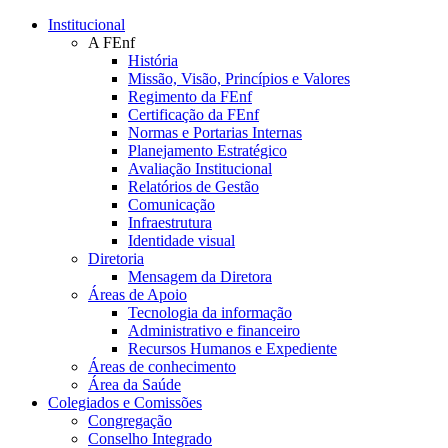
Conteúdo principal
Menu principal
Rodapé
Institucional
A FEnf
História
Missão, Visão, Princípios e Valores
Regimento da FEnf
Certificação da FEnf
Normas e Portarias Internas
Planejamento Estratégico
Avaliação Institucional
Relatórios de Gestão
Comunicação
Infraestrutura
Identidade visual
Diretoria
Mensagem da Diretora
Áreas de Apoio
Tecnologia da informação
Administrativo e financeiro
Recursos Humanos e Expediente
Áreas de conhecimento
Área da Saúde
Colegiados e Comissões
Congregação
Conselho Integrado