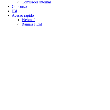
Comissões internas
Concursos
JBI
Acesso rápido
Webmail
Ramais FEnf
Aumentar fonte
Diminuir fonte