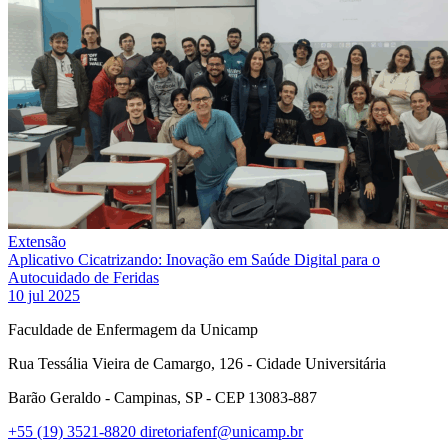
Extensão
Aplicativo Cicatrizando: Inovação em Saúde Digital para o
Autocuidado de Feridas
10 jul 2025
Faculdade de Enfermagem da Unicamp
Rua Tessália Vieira de Camargo, 126 - Cidade Universitária
Barão Geraldo - Campinas, SP - CEP 13083-887
+55 (19) 3521-8820
diretoriafenf@unicamp.br