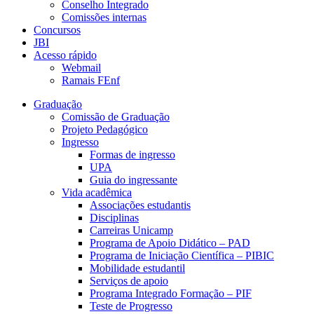
Conselho Integrado
Comissões internas
Concursos
JBI
Acesso rápido
Webmail
Ramais FEnf
Graduação
Comissão de Graduação
Projeto Pedagógico
Ingresso
Formas de ingresso
UPA
Guia do ingressante
Vida acadêmica
Associações estudantis
Disciplinas
Carreiras Unicamp
Programa de Apoio Didático – PAD
Programa de Iniciação Científica – PIBIC
Mobilidade estudantil
Serviços de apoio
Programa Integrado Formação – PIF
Teste de Progresso