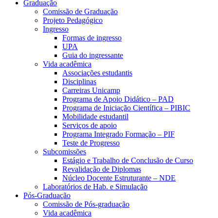
Graduação
Comissão de Graduação
Projeto Pedagógico
Ingresso
Formas de ingresso
UPA
Guia do ingressante
Vida acadêmica
Associações estudantis
Disciplinas
Carreiras Unicamp
Programa de Apoio Didático – PAD
Programa de Iniciação Científica – PIBIC
Mobilidade estudantil
Serviços de apoio
Programa Integrado Formação – PIF
Teste de Progresso
Subcomissões
Estágio e Trabalho de Conclusão de Curso
Revalidação de Diplomas
Núcleo Docente Estruturante – NDE
Laboratórios de Hab. e Simulação
Pós-Graduação
Comissão de Pós-graduação
Vida acadêmica