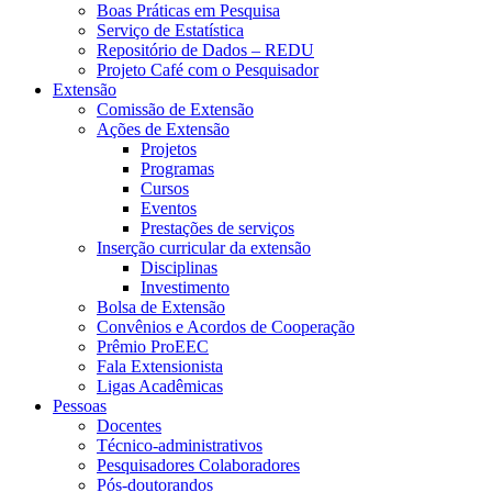
Boas Práticas em Pesquisa
Serviço de Estatística
Repositório de Dados – REDU
Projeto Café com o Pesquisador
Extensão
Comissão de Extensão
Ações de Extensão
Projetos
Programas
Cursos
Eventos
Prestações de serviços
Inserção curricular da extensão
Disciplinas
Investimento
Bolsa de Extensão
Convênios e Acordos de Cooperação
Prêmio ProEEC
Fala Extensionista
Ligas Acadêmicas
Pessoas
Docentes
Técnico-administrativos
Pesquisadores Colaboradores
Pós-doutorandos