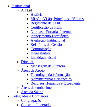
Conteúdo principal
Menu principal
Rodapé
Institucional
A FEnf
História
Missão, Visão, Princípios e Valores
Regimento da FEnf
Certificação da FEnf
Normas e Portarias Internas
Planejamento Estratégico
Avaliação Institucional
Relatórios de Gestão
Comunicação
Infraestrutura
Identidade visual
Diretoria
Mensagem da Diretora
Áreas de Apoio
Tecnologia da informação
Administrativo e financeiro
Recursos Humanos e Expediente
Áreas de conhecimento
Área da Saúde
Colegiados e Comissões
Congregação
Conselho Integrado