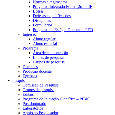
Normas e regimentos
Programa Integrado Formação – PIF
Bolsas
Defesas e qualificações
Disciplinas
Formulários
Programa de Estágio Docente – PED
Ingresso
Aluno regular
Aluno especial
Programa
Área de concentração
Linhas de pesquisa
Grupos de pesquisa
Docentes
Produção docente
Egressos
Pesquisa
Comissão de Pesquisa
Grupos de pesquisa
Editais
Programa de Iniciação Científica – PIBIC
Pós-doutorado
Laboratórios
Apoio ao Pesquisador