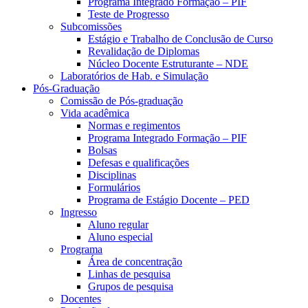
Programa Integrado Formação – PIF
Teste de Progresso
Subcomissões
Estágio e Trabalho de Conclusão de Curso
Revalidação de Diplomas
Núcleo Docente Estruturante – NDE
Laboratórios de Hab. e Simulação
Pós-Graduação
Comissão de Pós-graduação
Vida acadêmica
Normas e regimentos
Programa Integrado Formação – PIF
Bolsas
Defesas e qualificações
Disciplinas
Formulários
Programa de Estágio Docente – PED
Ingresso
Aluno regular
Aluno especial
Programa
Área de concentração
Linhas de pesquisa
Grupos de pesquisa
Docentes