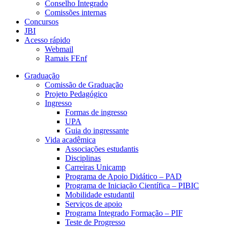
Conselho Integrado
Comissões internas
Concursos
JBI
Acesso rápido
Webmail
Ramais FEnf
Graduação
Comissão de Graduação
Projeto Pedagógico
Ingresso
Formas de ingresso
UPA
Guia do ingressante
Vida acadêmica
Associações estudantis
Disciplinas
Carreiras Unicamp
Programa de Apoio Didático – PAD
Programa de Iniciação Científica – PIBIC
Mobilidade estudantil
Serviços de apoio
Programa Integrado Formação – PIF
Teste de Progresso