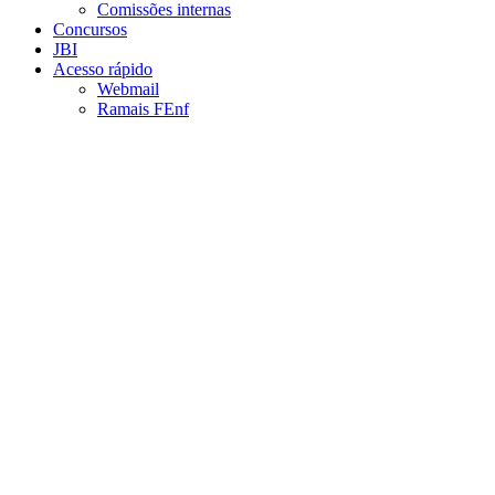
Comissões internas
Concursos
JBI
Acesso rápido
Webmail
Ramais FEnf
Aumentar fonte
Diminuir fonte