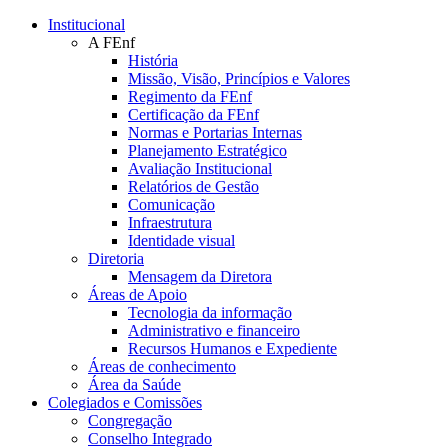
Conteúdo principal
Menu principal
Rodapé
Institucional
A FEnf
História
Missão, Visão, Princípios e Valores
Regimento da FEnf
Certificação da FEnf
Normas e Portarias Internas
Planejamento Estratégico
Avaliação Institucional
Relatórios de Gestão
Comunicação
Infraestrutura
Identidade visual
Diretoria
Mensagem da Diretora
Áreas de Apoio
Tecnologia da informação
Administrativo e financeiro
Recursos Humanos e Expediente
Áreas de conhecimento
Área da Saúde
Colegiados e Comissões
Congregação
Conselho Integrado